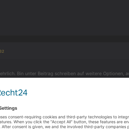
32
ehrlich. Bin unter Beitrag schreiben auf weitere Optionen, 
 angezeigt wurde es nicht.
Fotoalbum angelegt.