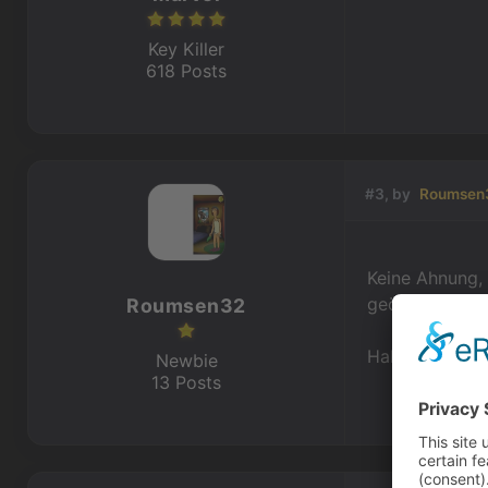
Key Killer
618 Posts
#3, by
Roumsen
Keine Ahnung, 
geöffnet, aber
Roumsen32
Hab aber ein 
Newbie
13 Posts