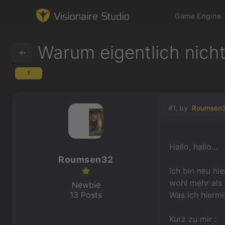
Game Engine
Warum eigentlich nich
1
Game Engine
Learning
#1, by
Roumsen
References
Hallo, hallo...
Forum
Roumsen32
Ich bin neu hi
News & Stories
wohl mehr als 
Newbie
13 Posts
Was ich hiermi
Downloads
Kurz zu mir :