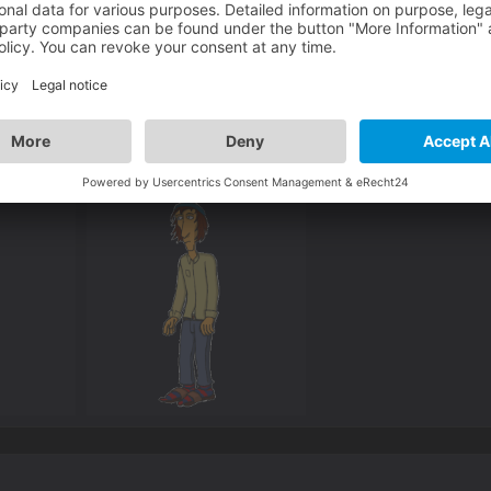
32
ine ganz kleine Kostprobe...