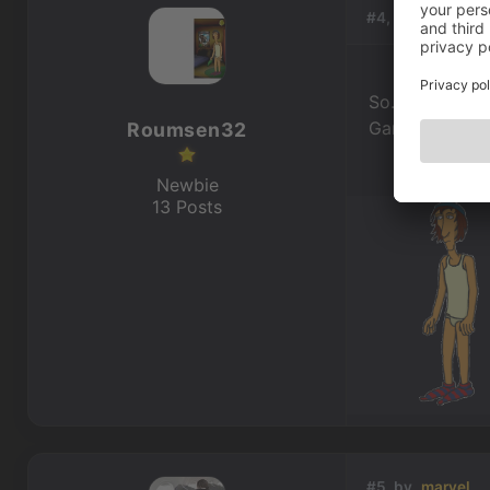
#4, by
Roumsen
So. Hier mal e
Ganz klein!
Roumsen32
Newbie
13 Posts
#5, by
marvel