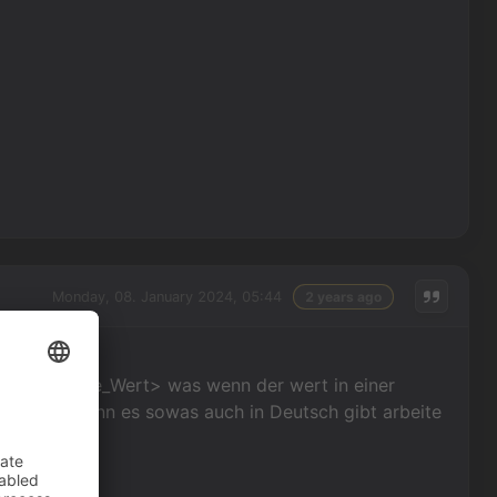
Monday, 08. January 2024, 05:44
2 years ago
age. <V=Name_Wert> was wenn der wert in einer
t schwer. Wenn es sowas auch in Deutsch gibt arbeite