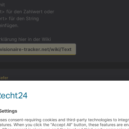
mit
> für den Zahlwert oder
> für den String
einfügen.
klärung hier in der Wiki
.visionaire-tracker.net/wiki/Text
iefer
d zwei super Tipps. Klappt sofort! Nur eine kleine Rückfr
 ist? Geht das dann auch. Übrigens die Wiki find ich rech
 mit dran.