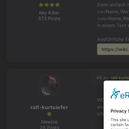
Dann einfach 
<v=Name_Wert
Key Killer
573 Posts
<vs=Name_Wert
in einem Text 
Ausführliche Er
https://wiki
#4, by
ralf-kurts
WOW!! Das sin
anderen Szenze
ralf-kurtsiefer
ich auch gerne
Newbie
26 Posts