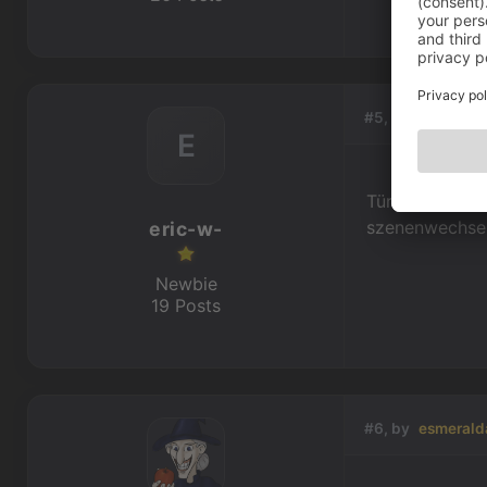
#5, by
eric-w-
E
Türlich sind d
szenenwechsel 
eric-w-
Newbie
19 Posts
#6, by
esmerald