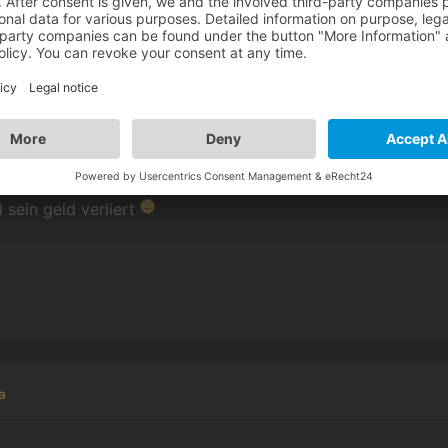
ie szenenübergreifend. Ich zb benutze eine valueMoney. A
sein geld verliert
a