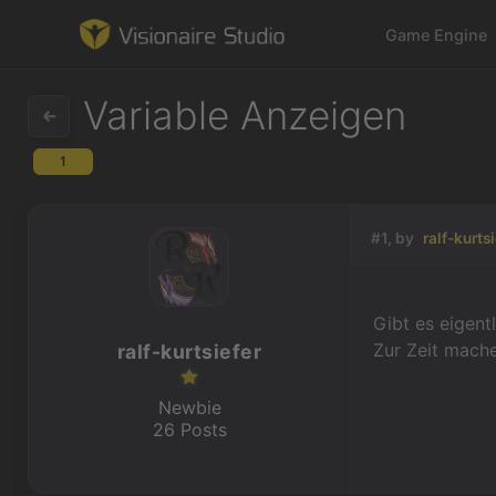
Game Engine
Variable Anzeigen
1
Game Engine
Learning
#1, by
ralf-kurts
References
Gibt es eigent
Forum
Zur Zeit mach
ralf-kurtsiefer
News & Stories
Newbie
26 Posts
Downloads