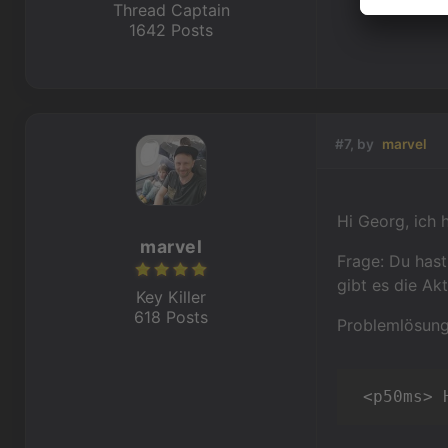
Thread Captain
1642 Posts
#7, by
marvel
Hi Georg, ich
marvel
Frage: Du hast
gibt es die Ak
Key Killer
618 Posts
Problemlösung
 <p50ms> 