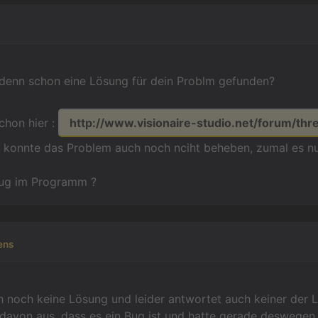
 denn schon eine Lösung für dein Problm gefunden?
schon hier :
http://www.visionaire-studio.net/forum/thre
konnte das Problem auch noch nciht beheben, zumal es nur 
 Bug im Programm ?
ens
ch noch keine Lösung und leider antwortet auch keiner de
davon aus, dass es ein Bug ist und hatte gerade deswegen 