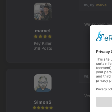
#5, by
marvel
Wir können lei
marvel
Key Killer
618 Posts
#6, by
SimonS
Versuch mal 1
SimonS