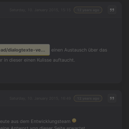
Saturday, 10. January 2015, 15:15
12 years ago
ad/dialogtexte-ve...
einen Austausch über das
in dieser einen Kulisse auftaucht.
Saturday, 10. January 2015, 16:49
12 years ago
r Leute aus dem Entwicklungsteam
eine Antwort von dieser Seite erwartet.