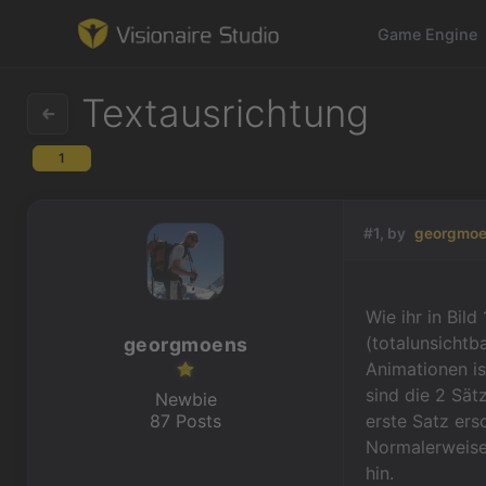
Game Engine
Textausrichtung
1
Game Engine
Learning
#1, by
georgmoe
References
Wie ihr in Bild
Forum
(totalunsichtb
georgmoens
Animationen ist
News & Stories
sind die 2 Sät
Newbie
87 Posts
erste Satz ers
Downloads
Normalerweise 
hin.