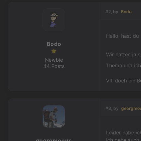
#2, by
Bodo
Hallo, hast du
Bodo
Wir hatten ja 
Newbie
Thema und ich 
44 Posts
Vll. doch ein
#3, by
georgmo
Leider habe i
Ich gehe auch 
georgmoens