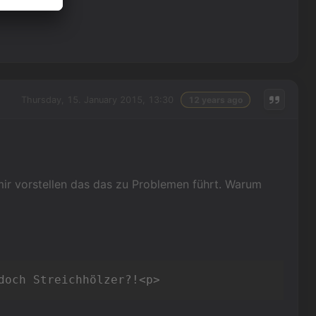
Thursday, 15. January 2015, 13:30
12 years ago
 mir vorstellen das das zu Problemen führt. Warum
doch Streichhölzer?!<p>