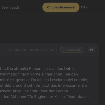
Downloads
Choose license
EN ▾
Thursday, 08. January 2015, 16:16
12 years ago
tet. Die aktuelle Person hat u.a. das Outfit
chanimation nach vorne eingerichtet. Bei den
itte ist gesetzt. Da ich ein Leselernspiel erstelle,
f Bild 2 und 3 seht ihr jetzt das Interessante: Der
scheint absolut richtig über der Person.
 den Aktionen "Zu Beginn der Kulisse" haut das nie