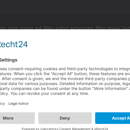
der nicht immer auf Alles sofort antworten. Bitte etwas Ge
ms Pause einzubauen, bevor der Text gezeigt wird.