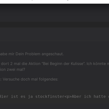
 habe mir Dein Problem angeschaut.
 dort 2 mal die Aktion "Bei Beginn der Kulisse". Ich könnte
tion zwei mal?
: Versuche doch mal folgendes:
Hier ist es ja stockfinster<p>Aber ich hatte 