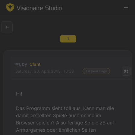
1
Game Engine
Learning
#1, by
Cfant
Saturday, 20. April 2013, 16:28
14 years ago
References
Forum
Hi!
News & Stories
Das Programm sieht toll aus. Kann man die
damit erstellten Spiele auch online im
Downloads
Browser spielen? Also fertige Spiele zB auf
Armorgames oder ähnlichen Seiten