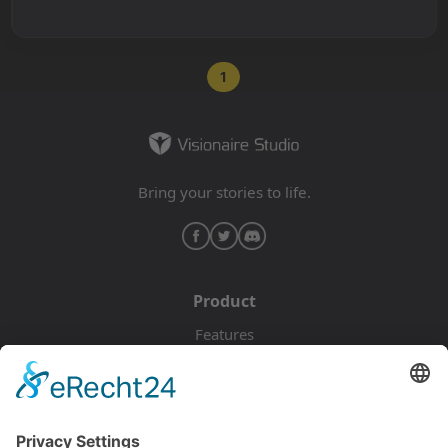
1
Bring your stories to life.
Product
Features
Pricing
Download
Resources