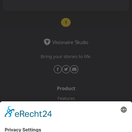
1
Bring your stories to life.
Product
Features
Pricing
Download
Resources