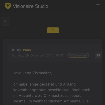
1
Game Engine
Learning
#1, by
PanS
Monday, 26. December 2016, 16:57
10 years ago
References
Forum
Hallo liebe Visionairer,
News & Stories
ich habe lange gerastet und Anfang
November spontan beschlossen, doch noch
Downloads
ein Adventure zu Onk nachzuschieben.
Diesmal im weihnachtlichem Ambiente. Die