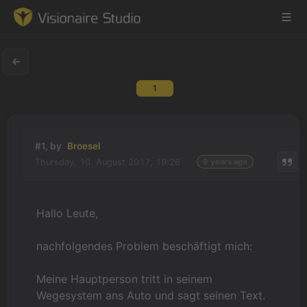
1
Game Engine
Learning
#1, by
Broesel
Thursday, 10. August 2017, 19:26
9 years ago
References
Forum
Hallo Leute,
News & Stories
nachfolgendes Problem beschäftigt mich:
Downloads
Meine Hauptperson tritt in seinem
Wegesystem ans Auto und sagt seinen Text.