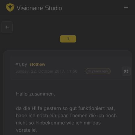
1
Game Engine
Learning
#1, by
stothew
Sunday, 22. October 2017, 11:50
9 years ago
References
Forum
Hallo zusammen,
News & Stories
da die Hilfe gestern so gut funktioniert hat,
habe ich noch ein paar Themen die ich noch
Downloads
nicht so hinbekomme wie ich mir das
vorstelle.