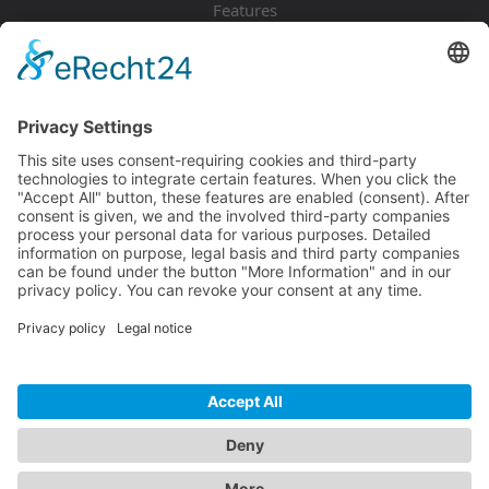
Features
Pricing
Download
Resources
Documentation
Tutorials
Blog
Community
Showcase
Forum
Discord
© 2026 Visionaire Studio. All rights reserved.