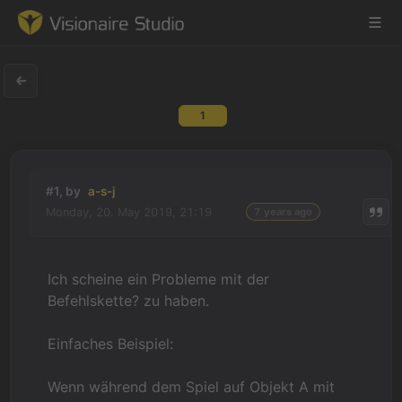
1
Game Engine
Learning
#1, by
a-s-j
Monday, 20. May 2019, 21:19
7 years ago
References
Forum
Ich scheine ein Probleme mit der
Befehlskette? zu haben.
News & Stories
Einfaches Beispiel:
Downloads
Wenn während dem Spiel auf Objekt A mit