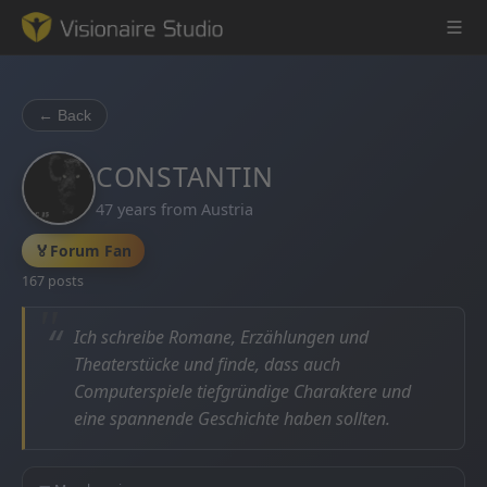
← Back
Game Engine
CONSTANTIN
47 years from Austria
Learning
🏅
Forum Fan
References
167 posts
Forum
“
Ich schreibe Romane, Erzählungen und
Theaterstücke und finde, dass auch
News & Stories
Computerspiele tiefgründige Charaktere und
eine spannende Geschichte haben sollten.
Downloads