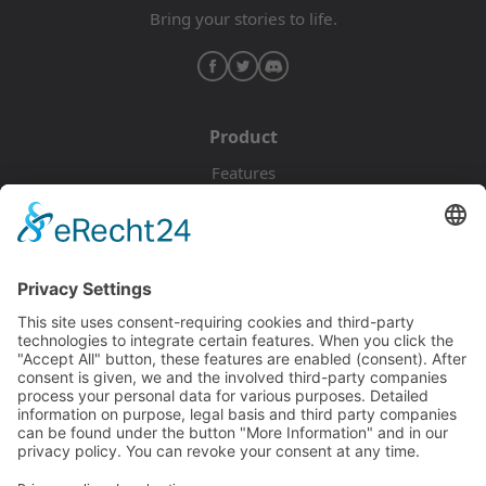
Bring your stories to life.
Product
Features
Pricing
Download
Resources
Documentation
Tutorials
Blog
Community
Showcase