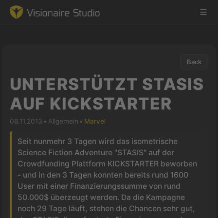
Back
Game Engine
UNTERSTÜTZT STASIS
Learning
AUF KICKSTARTER
References
08.11.2013
•
Allgemein
•
Marvel
Seit nunmehr 3 Tagen wird das isometrische
Forum
Science Fiction Adventure "STASIS" auf der
Crowdfunding Plattform KICKSTARTER beworben
News & Stories
- und in den 3 Tagen konnten bereits rund 1600
User mit einer Finanzierungssumme von rund
Downloads
50.000$ überzeugt werden. Da die Kampagne
noch 29 Tage läuft, stehen die Chancen sehr gut,