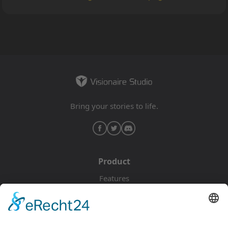
Bring your stories to life.
Product
Features
Pricing
Download