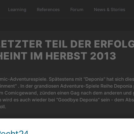
Learning
References
Forum
News & Stories
LETZTER TEIL DER ERFO
EINT IM HERBST 2013
mic-Adventurespiele. Spätestens mit "Deponia" hat sich diese
inment" . In der grandiosen Adventure-Spiele Reihe Deponia
dem Comicgewand, zünden einen Gag nach dem anderen und
So wird es auch wieder bei "Goodbye Deponia" sein - dem Abs
ll.