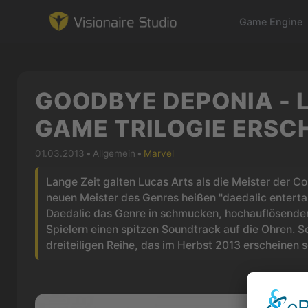
Game Engine
GOODBYE DEPONIA - 
Game Engine
GAME TRILOGIE ERSCH
Learning
01.03.2013
•
Allgemein
•
Marvel
References
Lange Zeit galten Lucas Arts als die Meister der Co
neuen Meister des Genres heißen "daedalic enterta
Daedalic das Genre in schmucken, hochauflösen
Forum
Spielern einen spitzen Soundtrack auf die Ohren. 
dreiteiligen Reihe, das im Herbst 2013 erscheinen so
News & Stories
Downloads