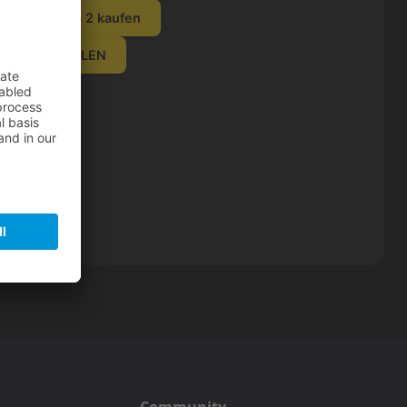
Deponia 2 kaufen
t - VORBESTELLEN
Community