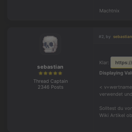
Machtnix
#2, by
sebastia
Klar:
https:/
sebastian
Displaying Val
Thread Captain
< v=wertname 
2346 Posts
verwendet und 
Solltest du vo
Wiki Artikel o