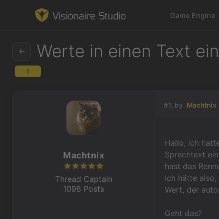
Game Engine
Werte in einen Text ei
1
Game Engine
Learning
#1, by
Machtnix
References
Hallo, ich hat
Forum
Sprechtext ein
Machtnix
hast das Renn
News & Stories
Ich hätte also,
Thread Captain
1098 Posts
Wert, der auto
Downloads
Geht das?