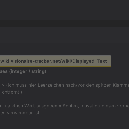
n
/wiki.visionaire-tracker.net/wiki/Displayed_Text
ues (integer / string)
> (ich muss hier Leerzeichen nach/vor den spitzen Klammer
entfernt.)
n Lua einen Wert ausgeben möchten, musst du diesen vorher
ben verwendbar ist.