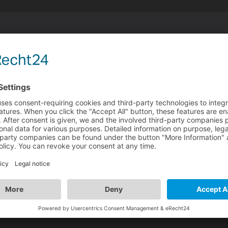
 dorthin bin ich im Wiki nie vorgestoßen (... die Hook-Funkt
abfrage).
eispiele gehen dann also im Editor-Texteingabefeld? (kann 
ht-Text-Elemente werden durch diese dreieckigen HTML-Tags
ntlich genannt werden...)
ascht mich Visionaire immer wieder...
 wallet. -- displays integer value of the linked value
- displays "string" value of the linked value