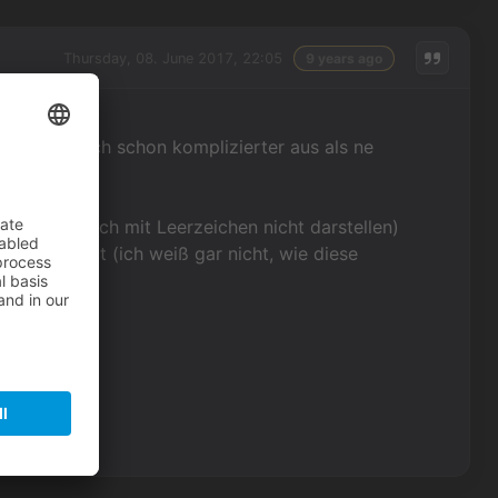
Thursday, 08. June 2017, 22:05
9 years ago
ion sieht auch schon komplizierter aus als ne
man hier auch mit Leerzeichen nicht darstellen)
 eingebaut (ich weiß gar nicht, wie diese