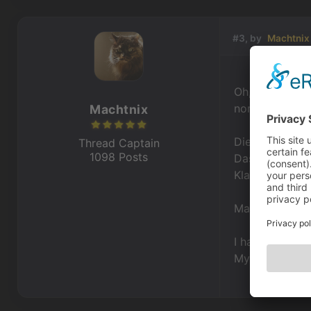
#3, by
Machtnix
Oh, danke. Bis
normale Werte
Machtnix
Diese beiden B
Thread Captain
1098 Posts
Das heißt, Nic
Klammern eige
Manchmal überr
I have $ in my
My name is . -