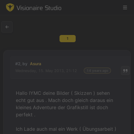
1
Game Engine
Learning
#2, by
Asura
Wednesday, 15. May 2013, 21:12
14 years ago
References
Forum
Hallo IYMC deine Bilder ( Skizzen ) sehen
echt gut aus . Mach doch gleich daraus ein
News & Stories
kleines Adventure der Grafikstill ist doch
perfekt .
Downloads
Ich Lade auch mal ein Werk ( Übungsarbeit )