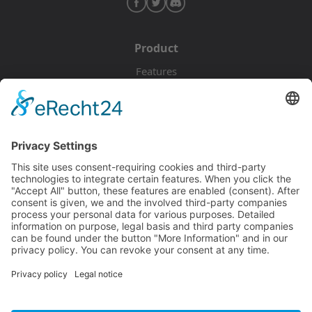
Product
Features
Pricing
Download
Resources
Documentation
Tutorials
Blog
Community
Showcase
Forum
Discord