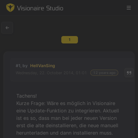
1
Game Engine
Learning
#1, by
HellVanSing
Wednesday, 22. October 2014, 01:01
12 years ago
References
Forum
Tachens!
Kurze Frage: Wäre es möglich in Visionaire
News & Stories
eine Update-Funktion zu integrieren. Aktuell
ist es so, dass man bei jeder neuen Version
Downloads
erst die alte deinstallieren, die neue manuell
herunterladen und dann installieren muss.