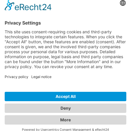
Download
Resources
Documentation
Tutorials
Blog
Community
Showcase
Forum
Discord
© 2026 Visionaire Studio. All rights reserved.
Imprint
·
Privacy Policy
·
Terms