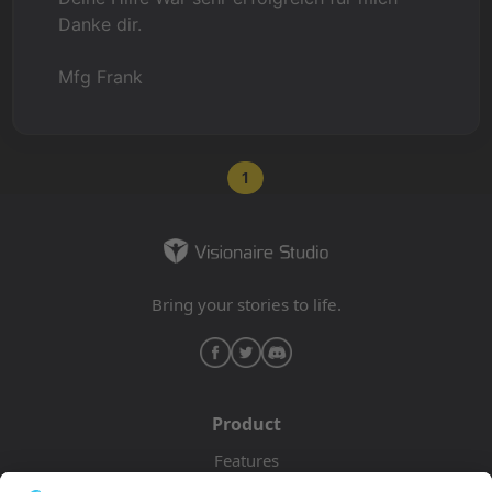
Danke dir.
Mfg Frank
1
Bring your stories to life.
Product
Features
Pricing