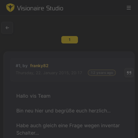
1
Game Engine
Learning
#1, by
franky82
Thursday, 22. January 2015, 20:17
12 years ago
References
Forum
Hallo vis Team
News & Stories
Bin neu hier und begrüße euch herzlich...
Downloads
Habe auch gleich eine Frage wegen inventar
Schalter...