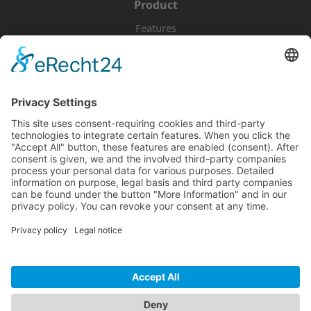
Product
Features
Pricing
Download
Resources
Documentation
Tutorials
Blog
Community
Showcase
Forum
Discord