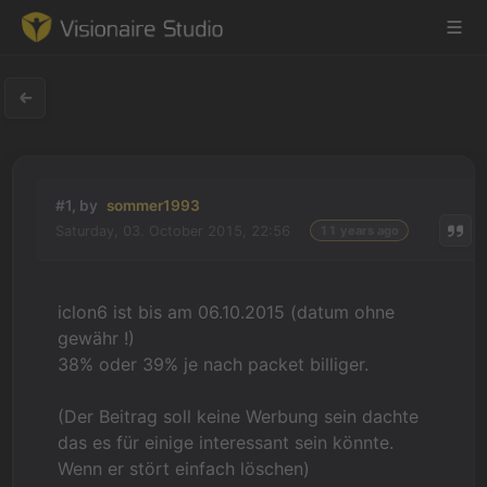
Game Engine
#1, by
sommer1993
Learning
Saturday, 03. October 2015, 22:56
11 years ago
References
iclon6 ist bis am 06.10.2015 (datum ohne
Forum
gewähr !)
38% oder 39% je nach packet billiger.
News & Stories
(Der Beitrag soll keine Werbung sein dachte
Downloads
das es für einige interessant sein könnte.
Wenn er stört einfach löschen)