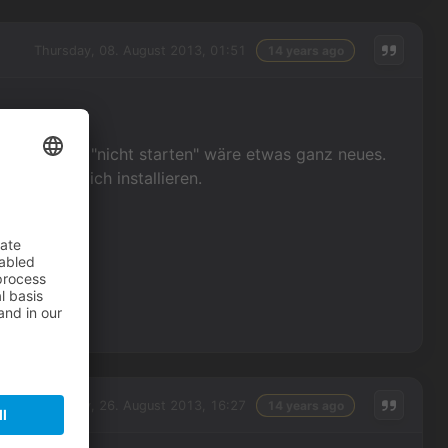
Thursday, 08. August 2013, 01:51
14 years ago
. Das mit dem "nicht starten" wäre etwas ganz neues.
 nachträäglich installieren.
Monday, 26. August 2013, 16:27
14 years ago