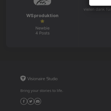
vielen dank fü
WSproduktion
Newbie
4 Posts
Bring your stories to life.