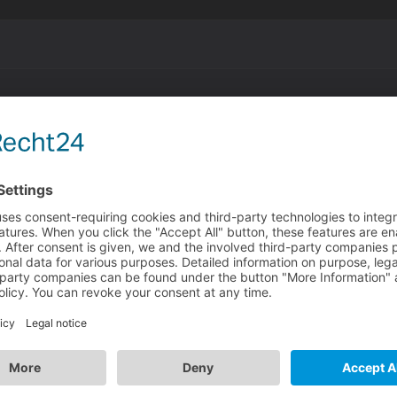
ch
r legt eine .log Datei an. Eventuell steht dort was drinnen
ist, dass die Visual Studio 2008 runtime fehlt. Die kann man
.microsoft.com/de-de/download/details.aspx?id=29
te die dabei sein.
al in dem Verzeichnis nach einer .dmp oder .log Datei.
tion