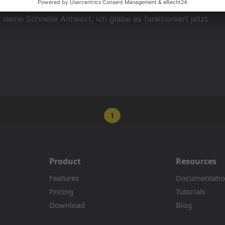
r deine Schnelle Antwort, ich glabe es funktioniert jetzt
1
Product
Resources
Features
Documentati
Pricing
Tutorials
Download
Blog