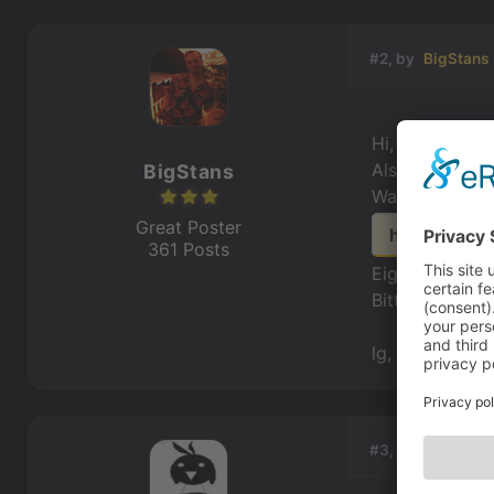
#2, by
BigStans
Hi, auf Deuts
Also der Edito
BigStans
Was sein kann 
Great Poster
http://www
361 Posts
Eigentlich soll
Bitte schaue m
lg, David
#3, by
WSproduk