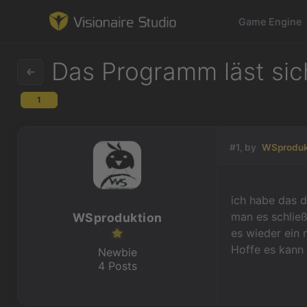
Game Engine
Das Programm läst sich
1
Game Engine
Learning
#1, by
WSproduk
References
ich habe das d
Forum
man es schließ
WSproduktion
es wieder ein 
News & Stories
Hoffe es kann 
Newbie
4 Posts
Downloads