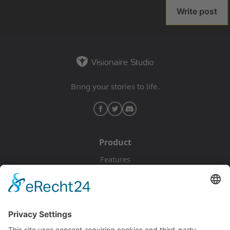
Write post
Bring your stories to life.
Product
Features
Pricing
Download
Resources