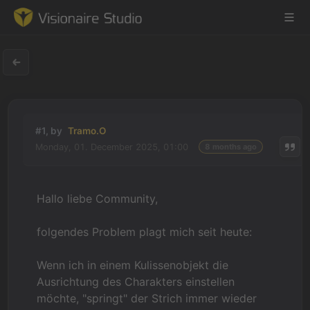
Game Engine
#1, by
Tramo.O
Learning
Monday, 01. December 2025, 01:00
8 months ago
References
Hallo liebe Community,
Forum
folgendes Problem plagt mich seit heute:
News & Stories
Wenn ich in einem Kulissenobjekt die
Downloads
Ausrichtung des Charakters einstellen
möchte, "springt" der Strich immer wieder