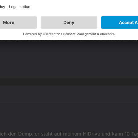
 ich gerne mal sehen. Ich kann den Transparenzfehler repr
ich den Dump. er steht auf meinem HiDrive und kann 10 Ta