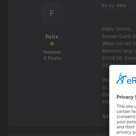
#3, by
Felix
F
Hallo Simon,
besten Dank fü
Felix
Wenn ich ein 
Moment lang da
Newbie
4 Posts
21:04:56: Erro
21:04:56: Error
Wenn ich es mi
(s.o.). Warum 
Das Notebook 
Hilft der Dump
MfG Felix