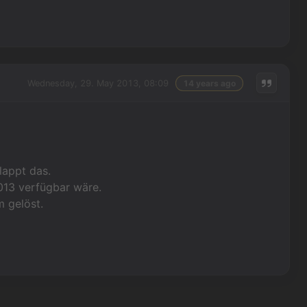
Wednesday, 29. May 2013, 08:09
14 years ago
lappt das.
013 verfügbar wäre.
 gelöst.