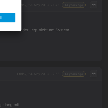
Thursday, 23. May 2013, 21:47
14 years ago
oduzieren, der liegt nicht am System.
Friday, 24. May 2013, 17:53
14 years ago
ge lang mit