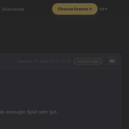
Downloads
Choose license
EN ▾
Tuesday, 21. May 2013, 22:16
14 years ago
as erzeugte Spiel sehr gut.