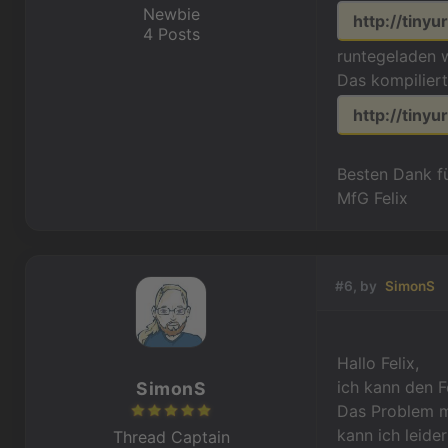
Newbie
http://tiny
4 Posts
runtegeladen 
Das kompiliert
http://tiny
Besten Dank fü
MfG Felix
#6, by
SimonS
Hallo Felix,
ich kann den F
SimonS
Das Problem mi
kann ich leider
Thread Captain