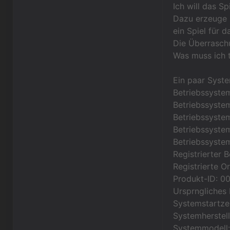
Ich will das S
Dazu erzeuge i
ein Spiel für 
Die Überraschu
Was muss ich 
Ein paar Syst
Betriebssyste
Betriebssystem
Betriebssystem
Betriebssystem
Betriebssystem
Registrierter
Registrierte O
Produkt-ID: 
Ursprngliches
Systemstartzei
Systemherstell
Systemmodell