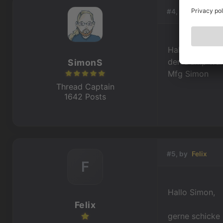
#4, by
SimonS
Hallo Felix,
den Dump würde
SimonS
Mfg Simon
Thread Captain
1642 Posts
#5, by
Felix
F
Hallo Simon,
Felix
gerne schicke 