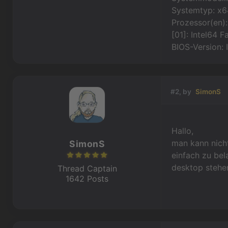
Systemtyp: x
Prozessor(en): 
[01]: Intel64 
BIOS-Version: 
#2, by
SimonS
Hallo,
man kann nicht
SimonS
einfach zu be
desktop stehen
Thread Captain
1642 Posts