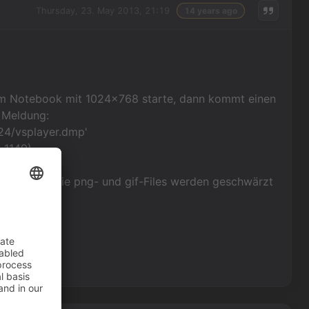
Thursday, 23. May 2013, 21:19
14 years ago
em Notebook mit 1024x768 starte, dann kommt einen
r Meldung:
024/vsplayer.dmp'
d 1149)
 zwar, aber die png- und gif-Files werden geschwärzt