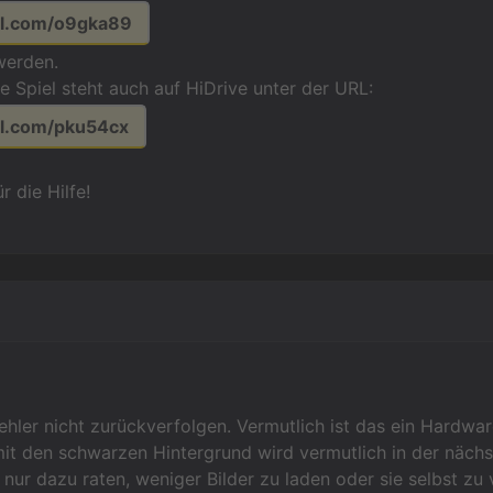
url.com/o9gka89
werden.
e Spiel steht auch auf HiDrive unter der URL:
url.com/pku54cx
r die Hilfe!
ehler nicht zurückverfolgen. Vermutlich ist das ein Hardw
t den schwarzen Hintergrund wird vermutlich in der nächst
 nur dazu raten, weniger Bilder zu laden oder sie selbst zu 