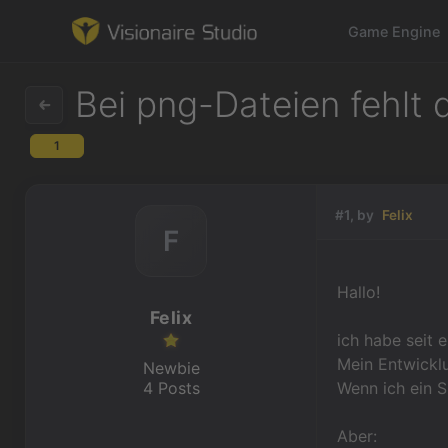
Game Engine
Bei png-Dateien fehlt 
1
Game Engine
Learning
#1, by
Felix
F
References
Hallo!
Forum
Felix
ich habe seit e
News & Stories
Mein Entwickl
Newbie
4 Posts
Wenn ich ein S
Downloads
Aber: