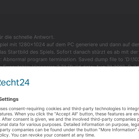
r die schnelle Antwort.
Spiel mit 1280x1024 auf dem PC generiere und dann auf d
s Startbild des Spiels. Sofort danach stürzt es ab mit de
r: Abnormal program termination. Saved dump file to 'D:\1
: Executable: Visionaire 3.7.1 (Build date: Aug 21 2012, Buil
t der Auflösung 1024x768 skaliere und generiere, läuft es
weigert sich mein Notebook beim Skalieren?
läuft mit XP
 weiter evtl. bei der Lösung?