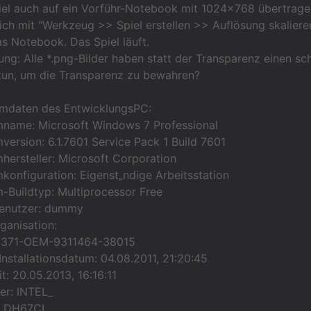
piel auch auf ein Vorführ-Notebook mit 1024x768 übertrage
ch mit "Werkzeug >> Spiel erstellen >> Auflösung skaliere
das Notebook. Das Spiel läuft.
ng: Alle *.png-Bilder haben statt der Transparenz einen s
tun, um die Transparenz zu bewahren?
emdaten des EntwicklungsPC:
mname: Microsoft Windows 7 Professional
version: 6.1.7601 Service Pack 1 Build 7601
hersteller: Microsoft Corporation
konfiguration: Eigenst„ndige Arbeitsstation
-Buildtyp: Multiprocessor Free
 Benutzer: dummy
rganisation:
00371-OEM-9311464-38015
 Installationsdatum: 04.08.2011, 21:20:45
t: 20.05.2013, 16:16:11
er: INTEL_
: DH67CL__