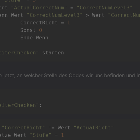
 
"Stufe"
 = 
3
Wert 
"ActualCorrectNum"
 = 
"CorrectNumLevel3"
Wenn Wert 
"CorrectNumLevel3"
 > Wert 
"CorrectNu
		CorrectRicht = 
1
		Sonst 
0
Wenn

eiterChecken"
o jetzt, an welcher Stelle des Codes wir uns befinden und i
eiterChecken"
:
 
"CorrectRicht"
 != Wert 
"ActualRicht"
Setze Wert 
"Stufe"
 = 
1