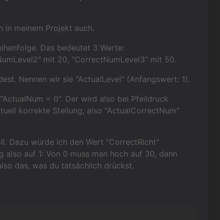
h in meinem Projekt auch.
eihenfolge. Das bedeutet 3 Werte:
umLevel2" mit 20, "CorrectNumLevel3" mit 50.
est. Nennen wir sie "ActualLevel" (Anfangswert: 1).
 "ActualNum = 0". Der wird also bei Pfeildruck
tuell korrekte Stellung, also "ActualCorrectNum"
ll. Dazu würde ich den Wert "CorrectRicht"
ng also auf 1: Von 0 muss man hoch auf 30, dann
lso das, was du tatsächlich drückst.