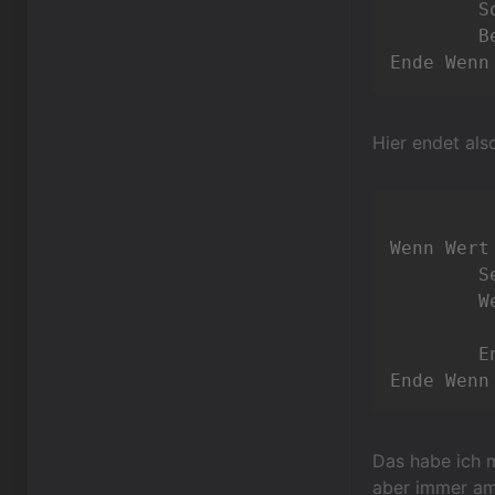
	
	Beende aktuelle Aktion

Hier endet als
Wenn Wert
	
	
	Ende Wenn

Das habe ich m
aber immer am