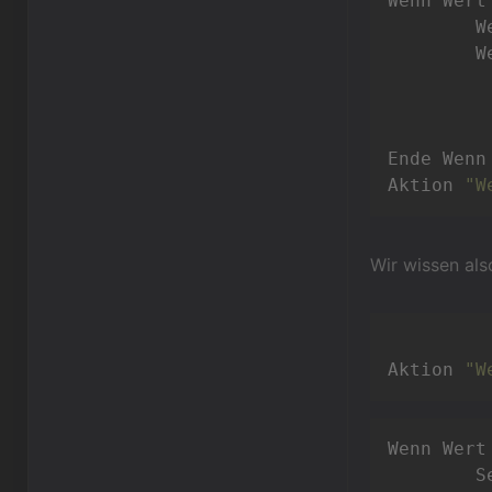
Wenn Wert
	
	
		Ende 
Ende Wenn

Aktion 
"W
Wir wissen als
Aktion 
"W
Wenn Wert
	