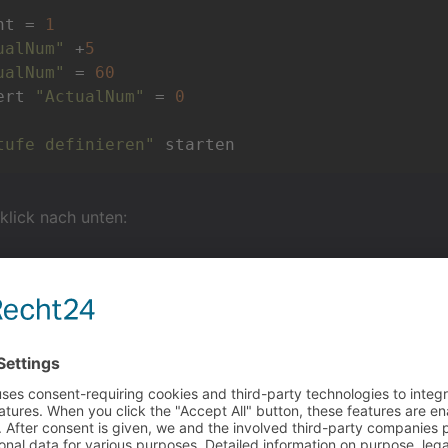
ht = 
1
ualNum"
 +
5
ualNum"
 = 
60
Wert 
"ActualNum"
 = 
0
tufe definieren"
klick nach unten:
ht = 
0
ualNum"
-5
ualNum"
 = 
-5
Wert 
"ActualNum"
 = 
55
tufe definieren"