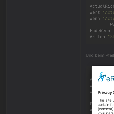
ActualRic
Wert 
"Act
Wenn 
"Act
	
EndeWenn

Aktion 
"S
Und beim Pfeil
ActualRic
Wert 
"Act
Wenn 
"Act
	
EndeWenn

Aktion 
"S