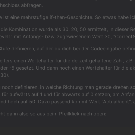
hschloss abfragen.
 ist eine mehrstufige if-then-Geschichte. So etwas habe ic
e Kombination wurde als 30, 20, 50 ermittelt, in dieser R
vel1" mit Anfangs- bzw. zugewiesenem Wert 30, "CorrectN
tufe definieren, auf der du dich bei der Codeeingabe befind
iters einen Wertehalter für die derzeit gehaltene Zahl, z.B.
er -5 gesetzt. Und dann noch einen Wertehalter für die ak
30).
noch definieren, in welche Richtung man gerade drehen so
d für aufwärts auf 1 und für abwärts auf 0 setzen, am Anfa
und hoch auf 50. Dazu passend kommt Wert "ActualRicht", a
eht dann also so aus beim Pfeilklick nach oben: