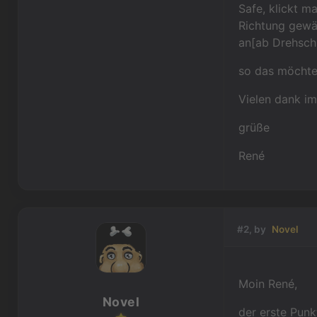
Safe, klickt m
Richtung gewä
an[ab Drehschl
so das möchte
Vielen dank im
grüße
René
#2, by
Novel
Moin René,
Novel
der erste Punk