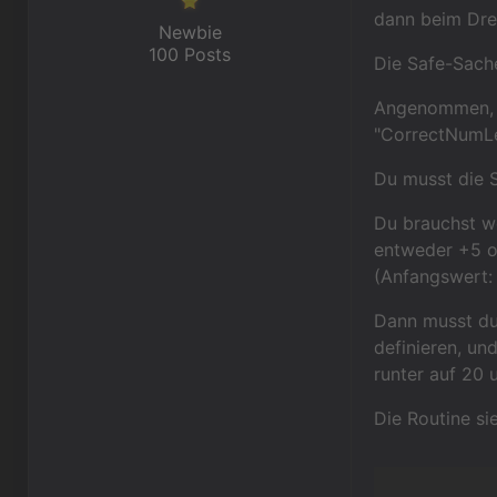
dann beim Dre
Newbie
100 Posts
Die Safe-Sache
Angenommen, di
"CorrectNumLe
Du musst die S
Du brauchst we
entweder +5 od
(Anfangswert: 
Dann musst du 
definieren, un
runter auf 20 
Die Routine si