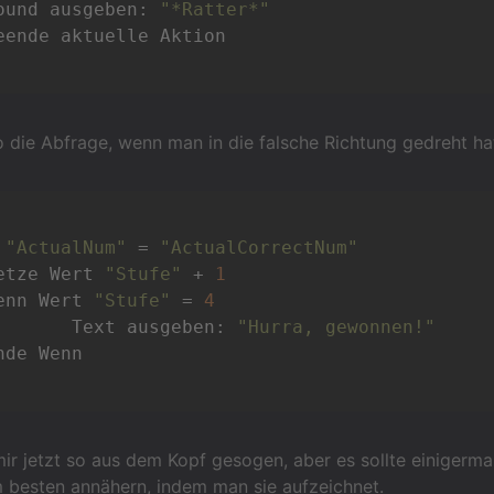
Sound ausgeben: 
"*Ratter*"
o die Abfrage, wenn man in die falsche Richtung gedreht h
 
"ActualNum"
 = 
"ActualCorrectNum"
Setze Wert 
"Stufe"
 + 
1
Wenn Wert 
"Stufe"
 = 
4
		Text ausgeben: 
"Hurra, gewonnen!"
ir jetzt so aus dem Kopf gesogen, aber es sollte einigerm
 besten annähern, indem man sie aufzeichnet.