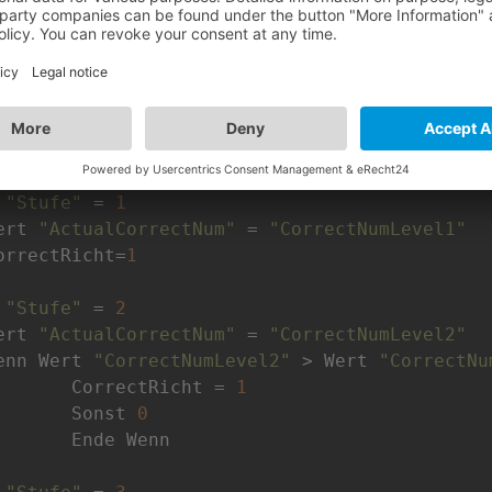
tufen definieren"
:
 
"Stufe"
 = 
1
Wert 
"ActualCorrectNum"
 = 
"CorrectNumLevel1"
CorrectRicht=
1
 
"Stufe"
 = 
2
Wert 
"ActualCorrectNum"
 = 
"CorrectNumLevel2"
Wenn Wert 
"CorrectNumLevel2"
 > Wert 
"CorrectNu
		CorrectRicht = 
1
		Sonst 
0
Wenn
