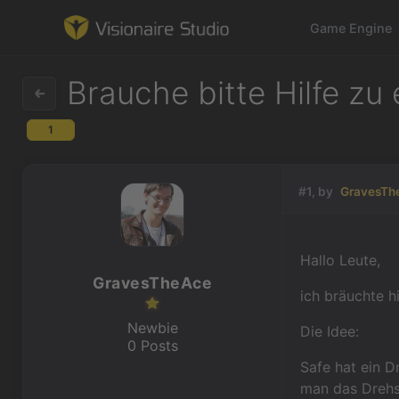
Game Engine
Brauche bitte Hilfe zu
1
Game Engine
Learning
#1, by
GravesTh
References
Hallo Leute,
Forum
GravesTheAce
ich bräuchte hi
News & Stories
Newbie
Die Idee:
0 Posts
Downloads
Safe hat ein D
man das Drehsc