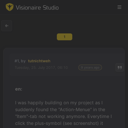
1
Game Engine
Learning
#1, by
tutnichtweh
Tuesday, 25. July 2017, 06:10
9 years ago
References
Forum
en:
News & Stories
I was happily building on my project as I
suddenly found the "Action-Menue" in the
Downloads
"Item"-tab not working anymore. Everytime I
click the plus-symbol (see screenshot) it