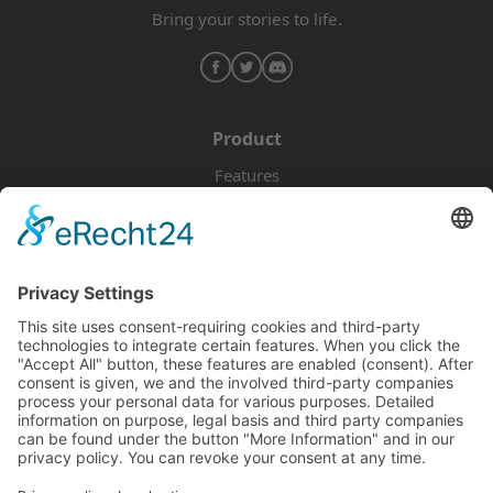
Bring your stories to life.
Product
Features
Pricing
Download
Resources
Documentation
Tutorials
Blog
Community
Showcase