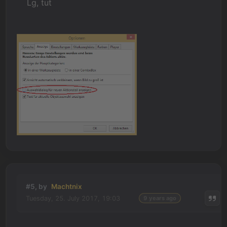
Lg, tut
#5, by
Machtnix
Tuesday, 25. July 2017, 19:03
9 years ago