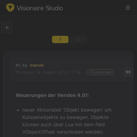
1
2
Game Engine
Learning
#1, by
marvel
Thursday, 14. August 2014, 17:16
13 years ago
References
Forum
Neuerungen der Version 4.01:
News & Stories
neuer Aktionsteil 'Objekt bewegen' um
Kulissenobjekte zu bewegen. Objekte
Downloads
können auch über Lua mit dem Feld
VObjectOffset verschoben werden.