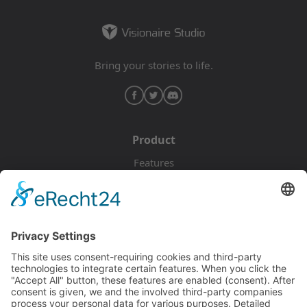
Bring your stories to life.
Product
Features
Pricing
Download
Resources
Documentation
Tutorials
Blog