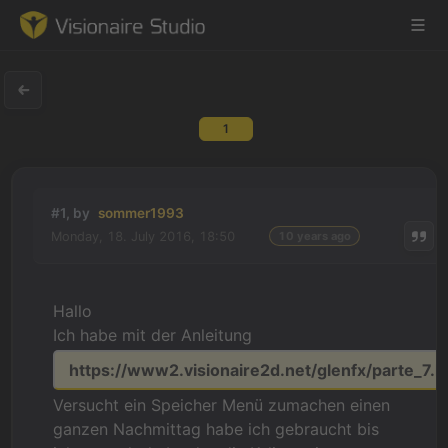
1
Game Engine
Learning
#1, by
sommer1993
Monday, 18. July 2016, 18:50
10 years ago
References
Forum
Hallo
Ich habe mit der Anleitung
News & Stories
https://www2.visionaire2d.net/glenfx/parte_7.
Downloads
Versucht ein Speicher Menü zumachen einen
ganzen Nachmittag habe ich gebraucht bis