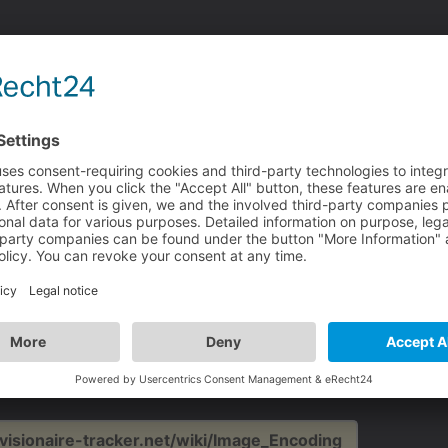
y seems to be able to correctly draw images with specific s
mmended image format, whereas we recommend converting 
want the best optimization for your game as it's really hard
ebp version of your image exported at lossy quality 100%
 about using webp is the file-sizes tend to be a lot small
ce is used & images / animations will be loaded faster, whi
i.visionaire-tracker.net/wiki/Image_Encoding