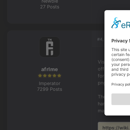
Newbie
27 Posts
#4, by
afrlme
Visionaire onl
official reco
afrlme
format if you 
png versus a w
Imperator
7299 Posts
The good thing
hard drive spa
machines.
https://wik