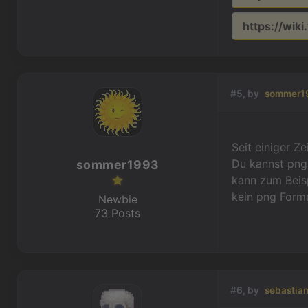
https://wik
#5, by
sommer1
Seit einiger Z
Du kannst png
sommer1993
kann zum Beisp
kein png Forma
Newbie
73 Posts
#6, by
sebastia