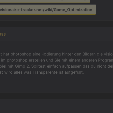
i.visionaire-tracker.net/wiki/Game_Optimization
993
eit hat photoshop eine Kodierung hinter den Bildern die visi
 im photoshop erstellen und Sie mit einem anderen Progra
iel mit Gimp 2. Solltest einfach aufpassen das du nicht d
t wird alles was Transparente ist aufgefüllt.
n