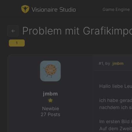
Game Engine
Problem mit Grafikimp
1
Game Engine
Learning
#1, by
jmbm
References
Hallo liebe Leu
Forum
jmbm
ich habe gerad
News & Stories
nachdem ich si
Newbie
27 Posts
Downloads
Im ersten Bild 
Auf dem Zweit