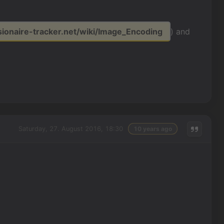
isionaire-tracker.net/wiki/Image_Encoding
) and
Saturday, 27. August 2016, 18:30
10 years ago