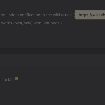
you add a notification to the wiki article (
https://wiki.v
t works (best/only) with 8bit pngs ?
 in a bit.