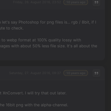
Friday, 26. August 2016, 23:52
10 years ago
t's say Photoshop for png files is... rgb / 8bit, if I
ute to check.
e to webp format at 100% quality lossy with
es with about 50% less file size. It's all about the
Saturday, 27. August 2016, 09:37
10 years ago
 XnConvert. I will try that out later.
the 16bit png with the alpha-channel.