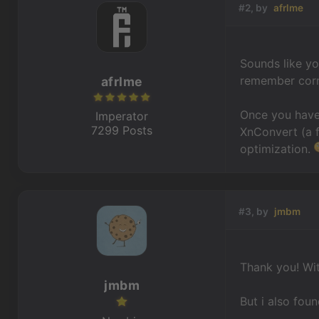
#2, by
afrlme
Sounds like you
remember corre
afrlme
Once you have 
Imperator
7299 Posts
XnConvert (a f
optimization.
#3, by
jmbm
Thank you! With
jmbm
But i also fou