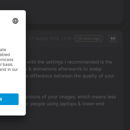
Saturday, 27. August 2016, 12:00
10 years ago
ettings. Png with the settings I recommended is the
your images & animations afterwards to webp
 to notice the difference between the quality of your
.
er than png versions of your images, which means less
ch is great for people using laptops & lower-end