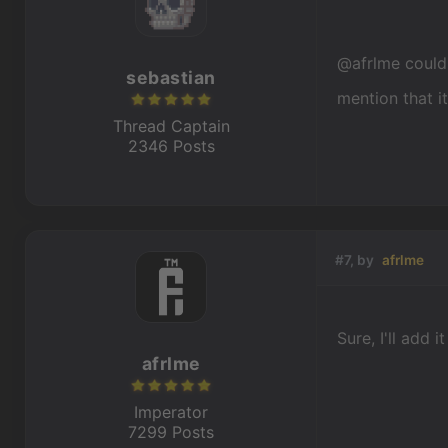
@afrlme could 
sebastian
mention that i
Thread Captain
2346 Posts
#7, by
afrlme
Sure, I'll add it
afrlme
Imperator
7299 Posts