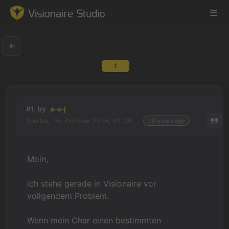
1
Game Engine
Learning
#1, by
a-s-j
Sunday, 16. October 2016, 01:36
10 years ago
References
Forum
Moin,
News & Stories
ich stehe gerade in Visionaire vor
vollgendem Problem.
Downloads
Wenn mein Char einen bestimmten