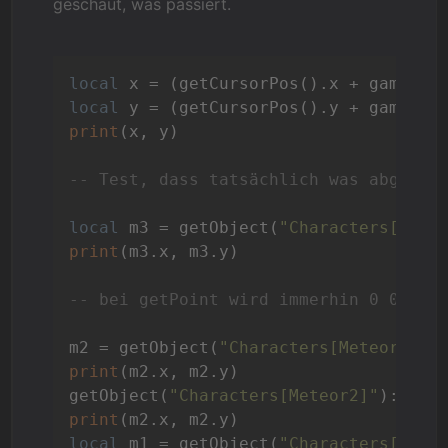
geschaut, was passiert.
local
local
print
(x, y)

-- Test, dass tatsächlich was abgedru
local
 m3 = getObject(
"Characters[Mete
print
(m3.x, m3.y)

-- bei getPoint wird immerhin 0 0 aus
m2 = getObject(
"Characters[Meteor2]"
print
(m2.x, m2.y)

getObject(
"Characters[Meteor2]"
):VCha
print
local
 m1 = getObject(
"Characters[Mete