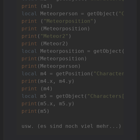
print
local
 Meteorperson = getObject(
"Chara
print
 (
"Meteorposition"
print
print
(
"Meteor2"
print
local
 Meteorposition = getObject(
"Cha
print
print
local
 m4 = getPosition(
"Characters[Me
print
print
local
 m5 = getObject(
"Characters[Mete
print
print
(m5)
