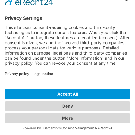
Ich mach mir mal n paar gedanken zu der
positionierung des Chars zum Cursor.
Soll das "direkt" geschehen (teleport) oder
dorthinbewegt werden (also der char soll
dahin gehen)?
„
Naja, die Plazierung des vermeintlichen
Charakters ist nur der Fake, damit sich der
Geschützturm nach ihm ausrichtet. Darum
geht es ja die ganze Zeit. Der sogenannte
Charakter ist nur dazu da, um nur das zu
ermöglichen. Er besteht aus rein gar nichts.
Ich könnte dasselbe ebensogut mit einem
Objekt machen. Deshalb am liebsten
sofortige
Ausrichtung. Da das
wahrscheinlich zu einer Endlosschleife führt,
war vorgesehen: Plaziere Charakter auf