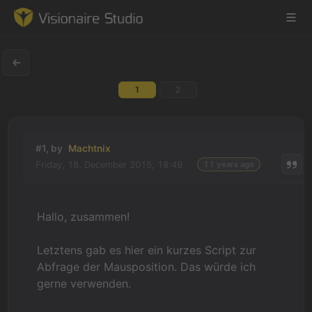
1
2
Game Engine
Learning
#1, by
Machtnix
Friday, 18. December 2015, 18:49
11 years ago
References
Forum
Hallo, zusammen!
News & Stories
Letztens gab es hier ein kurzes Script zur
Abfrage der Mausposition. Das würde ich
Downloads
gerne verwenden.