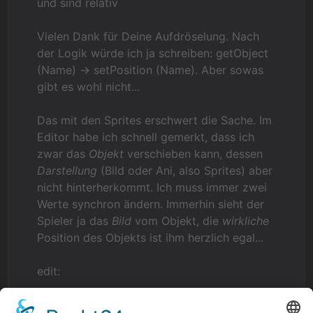
und sind relativ
Vielen Dank für Deine Aufdröselung. Nach
der Logik würde ich ja schreiben: getObject
(Name) -> setPosition (Name). Aber sowas
gibt es wohl nicht...
Das mit den Sprites erschwert die Sache. Im
Editor habe ich schnell gemerkt, dass ich
zwar das
Objekt
verschieben kann, dessen
Darstellung
(Bild oder Ani, also Sprites) aber
nicht hinterherkommt. Ich muss immer zwei
Werte synchron ändern. Immerhin sieht der
Spieler ja das
Bild
vom Objekt, die
wirkliche
Position des Objekts ist ihm herzlich egal...
edit:
“