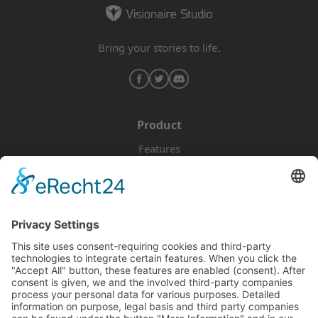
Bring your stories to life.
Product
Features
Pricing
Download
Resources
Documentation
Tutorials
Blog