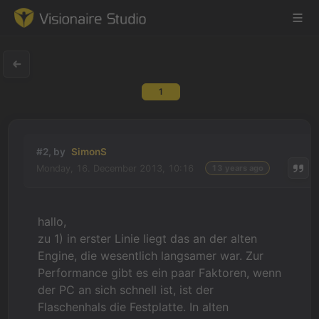
1
Game Engine
Learning
#2, by
SimonS
Monday, 16. December 2013, 10:16
13 years ago
References
Forum
hallo,
zu 1) in erster Linie liegt das an der alten
News & Stories
Engine, die wesentlich langsamer war. Zur
Performance gibt es ein paar Faktoren, wenn
Downloads
der PC an sich schnell ist, ist der
Flaschenhals die Festplatte. In alten