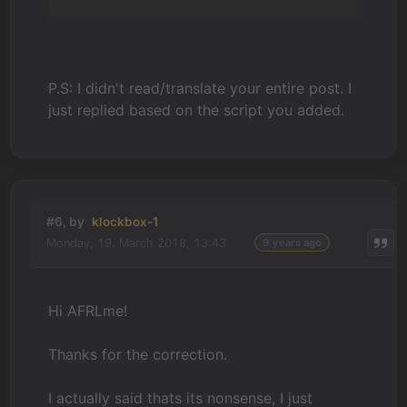
P.S: I didn't read/translate your entire post. I
just replied based on the script you added.
#6, by
klockbox-1
Monday, 19. March 2018, 13:43
9 years ago
Hi AFRLme!
Thanks for the correction.
I actually said thats its nonsense, I just