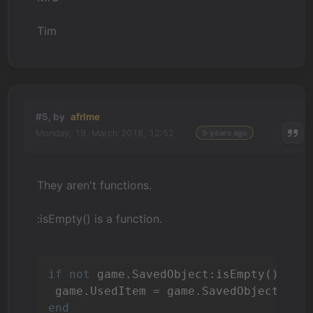
Tim
#5, by
afrlme
Monday, 19. March 2018, 12:52
9 years ago
They aren't functions.
:isEmpty() is a function.
if
not
 game.SavedObject:isEmpty() 
the
end