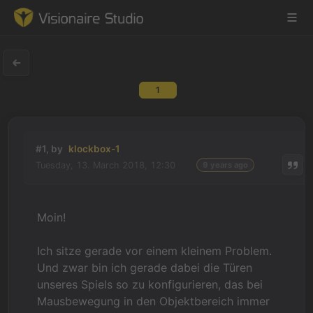
1
Game Engine
Learning
#1, by
klockbox-1
Tuesday, 13. March 2018, 12:30
9 years ago
References
Forum
Moin!
News & Stories
Ich sitze gerade vor einem kleinem Problem.
Und zwar bin ich gerade dabei die Türen
Downloads
unseres Spiels so zu konfigurieren, das bei
Mausbewegung in den Objektbereich immer